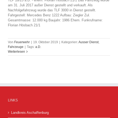
TLF 16/25 a.D. - ehem. Florian Hösbach 21/1 Das Fahrzeug wurde
am 31. Juli 2017 außer Dienst gestellt und verkauft. Als
Nachfolgefahrzeug wurde das TLF 3000 in Dienst gestellt.
Fahrgestell: Mercedes Benz 1222 Aufbau: Ziegler Zul.
Gesamtmasse: 12.000 kg Baujahr: 1986 Ehem. Funkrufname:
Florian Hösbach 21/1
Von
Feuerwehr
|
19. Oktober 2019
|
Kategorien:
Ausser Dienst
,
Fahrzeuge
|
Tags:
a.D.
Weiterlesen
LINKS
Landkreis Aschaffenburg