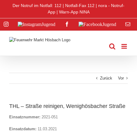
Zum
Der Notruf im Notfall: 112 |
Notfall-Fax 112
|
nora - Notruf-
Inhalt
App
|
Warn-App NINA
springen
Instagram
Instagram
Facebook
Facebook
E-
Jugend
Jugend
Mai
Zurück
Vor
THL – Straße reinigen, Wenighösbacher Straße
Einsatznummer:
2021-051
Einsatzdatum:
11.03.2021