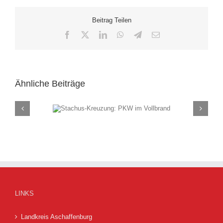
Beitrag Teilen
Facebook
X
LinkedIn
WhatsApp
Telegram
E-
Mail
Ähnliche Beiträge
ung: PKW im
Rauch
and
(F
LINKS
Landkreis Aschaffenburg