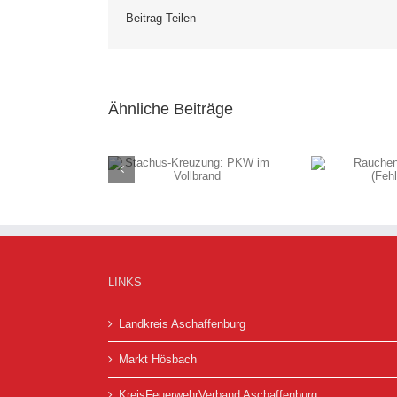
Beitrag Teilen
Ähnliche Beiträge
s-Kreuzung: PKW
Rauchentwicklung
Umge
im Vollbrand
(Fehlalarm)
LINKS
Landkreis Aschaffenburg
Markt Hösbach
KreisFeuerwehrVerband Aschaffenburg