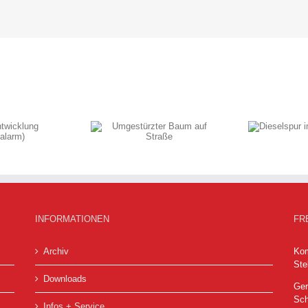
Dieselspur im
stürzter Baum auf
Industriegebiet
Straße
INFORMATIONEN
FR
Archiv
Kom
Ste
Downloads
Ger
Sch
Infos + Service