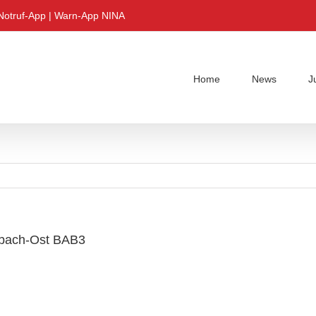
Notruf-App
|
Warn-App NINA
Home
News
J
dbach-Ost BAB3