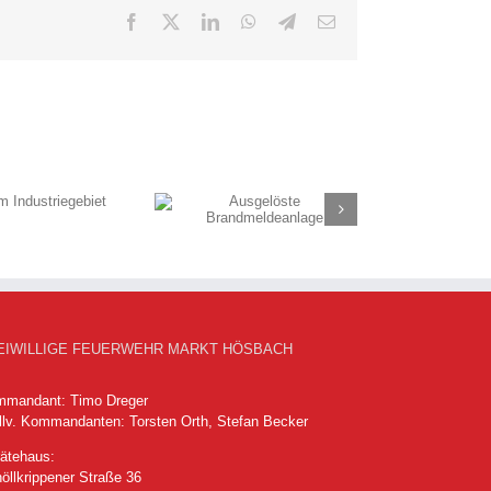
Facebook
X
LinkedIn
WhatsApp
Telegram
E-
Mail
Ausgelöste
Brandmeldeanlage
EIWILLIGE FEUERWEHR MARKT HÖSBACH
mandant: Timo Dreger
llv. Kommandanten: Torsten Orth, Stefan Becker
ätehaus:
öllkrippener Straße 36