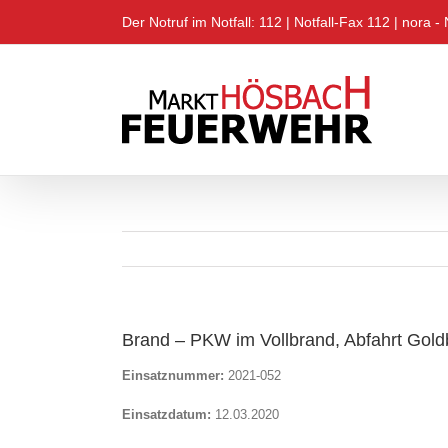
Zum
Der Notruf im Notfall: 112 |
Notfall-Fax 112
|
nora - 
Inhalt
springen
Brand – PKW im Vollbrand, Abfahrt Gol
Einsatznummer:
2021-052
Einsatzdatum:
12.03.2020