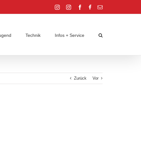
Instagram
Instagram
Facebook
Facebook
E-
Jugend
Jugend
Mail
ugend
Technik
Infos + Service
Zurück
Vor