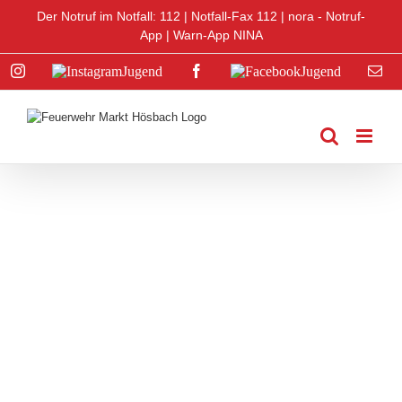
Zum
Der Notruf im Notfall: 112 |
Notfall-Fax 112
|
nora - Notruf-
Inhalt
App
|
Warn-App NINA
springen
Instagram
Instagram
Facebook
Facebook
E-
Jugend
Jugend
Mai