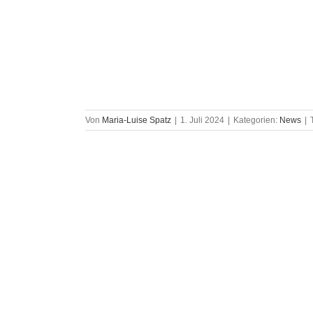
Amrhein
Von
Maria-Luise Spatz
|
1. Juli 2024
|
Kategorien:
News
|
st- und
m 03.04.2020