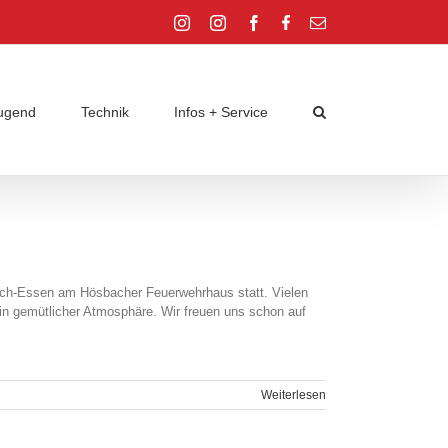
Instagram
Instagram
Facebook
Facebook
E-
Jugend
Jugend
Mail
ugend
Technik
Infos + Service
isch-Essen am Hösbacher Feuerwehrhaus statt. Vielen
 in gemütlicher Atmosphäre. Wir freuen uns schon auf
Weiterlesen