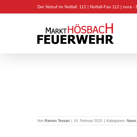
Zum
Der Notruf im Notfall: 112 |
Notfall-Fax 112
|
nora - 
Inhalt
springen
 2025
Von
Ramon Tessari
|
24. Februar 2025
|
Kategorien:
News