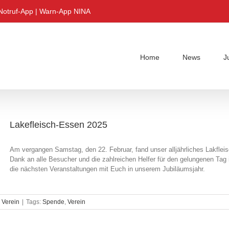
Notruf-App
|
Warn-App NINA
Home
News
J
Lakefleisch-Essen 2025
Am vergangen Samstag, den 22. Februar, fand unser alljährliches Lakfle
Dank an alle Besucher und die zahlreichen Helfer für den gelungenen Tag
die nächsten Veranstaltungen mit Euch in unserem Jubiläumsjahr.
,
Verein
|
Tags:
Spende
,
Verein