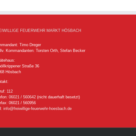
EIWILLIGE FEUERWEHR MARKT HÖSBACH
mandant: Timo Dreger
llv. Kommandanten: Torsten Orth, Stefan Becker
ätehaus:
öllkrippener Straße 36
768 Hösbach
takt:
ruf:
112
efon:
06021 / 560642
(nicht dauerhaft besetzt)
efax: 06021 / 560956
l:
info@freiwillige-feuerwehr-hoesbach.de