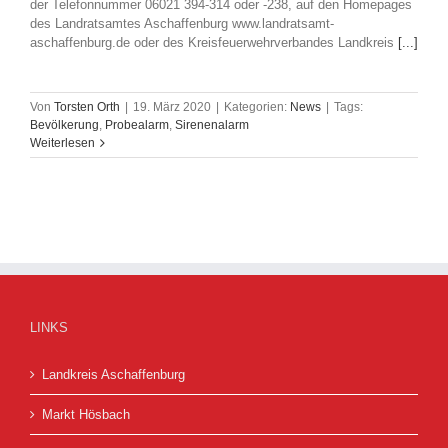
der Telefonnummer 06021 394-314 oder -238, auf den Homepages
des Landratsamtes Aschaffenburg www.landratsamt-
aschaffenburg.de oder des Kreisfeuerwehrverbandes Landkreis
[...]
Von
Torsten Orth
|
19. März 2020
|
Kategorien:
News
|
Tags:
Bevölkerung
,
Probealarm
,
Sirenenalarm
Weiterlesen
LINKS
Landkreis Aschaffenburg
Markt Hösbach