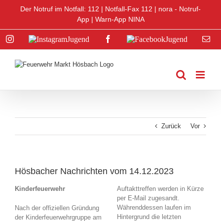
Zum
Der Notruf im Notfall: 112 |
Notfall-Fax 112
|
nora - Notruf-
Inhalt
App
|
Warn-App NINA
springen
Instagram
Instagram
Facebook
Facebook
E-
Jugend
Jugend
Mai
Zurück
Vor
Hösbacher Nachrichten vom 14.12.2023
Kinderfeuerwehr
Auftakttreffen werden in Kürze
per E-Mail zugesandt.
Währenddessen laufen im
Nach der offiziellen Gründung
Hintergrund die letzten
der Kinderfeuerwehrgruppe am