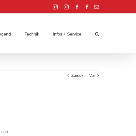
Instagram
Instagram
Facebook
Facebook
E-
Jugend
Jugend
Mail
ugend
Technik
Infos + Service
Zurück
Vor
sbach