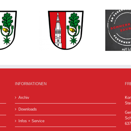
Sommernachtszauber
acher Nachrichten
Hö
am Gerätehaus Hösbach
om 23.07.2026
01.08.2026
INFORMATIONEN
FR
Archiv
Kom
Ste
Downloads
Ger
Sch
Infos + Service
63