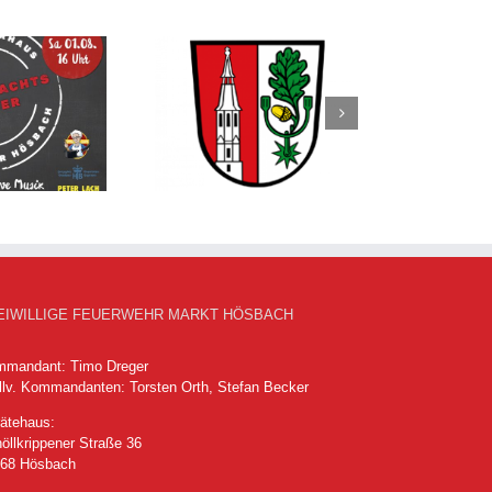
sbacher Nachrichten
vom 16.07.2026
EIWILLIGE FEUERWEHR MARKT HÖSBACH
mandant: Timo Dreger
llv. Kommandanten: Torsten Orth, Stefan Becker
ätehaus:
öllkrippener Straße 36
768 Hösbach