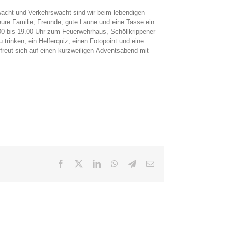
ht und Verkehrswacht sind wir beim lebendigen
ure Familie, Freunde, gute Laune und eine Tasse ein
0 bis 19.00 Uhr zum Feuerwehrhaus, Schöllkrippener
trinken, ein Helferquiz, einen Fotopoint und eine
 freut sich auf einen kurzweiligen Adventsabend mit
Facebook
X
LinkedIn
WhatsApp
Telegram
E-
Mail