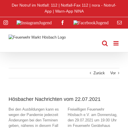
Zum
Der Notruf im Notfall: 112 |
Notfall-Fax 112
|
nora - Notruf-
Inhalt
App
|
Warn-App NINA
springen
Instagram
Instagram
Facebook
Facebook
E-
Jugend
Jugend
Mai
Zurück
Vor
Hösbacher Nachrichten vom 22.07.2021
Bei den Ausbildungen kann es
Freiwilligen Feuerwehr
wegen der Pandemie jederzeit
Hösbach e.V. am Donnerstag,
Änderungen bei den Terminen
den 29.07.2021 um 19.00 Uhr
geben, näheres in diesem Fall
im Feuerwehr Gerätehaus