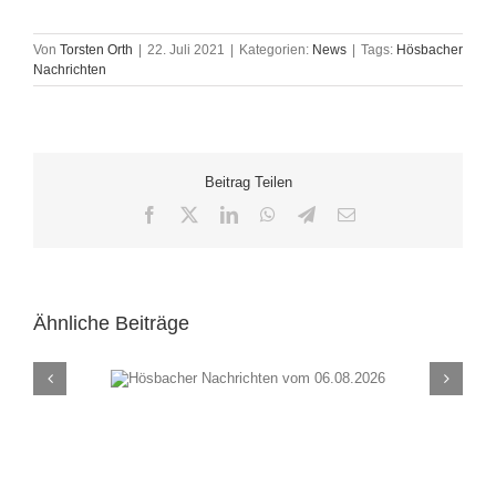
Von
Torsten Orth
|
22. Juli 2021
|
Kategorien:
News
|
Tags:
Hösbacher
Nachrichten
Beitrag Teilen
Facebook
X
LinkedIn
WhatsApp
Telegram
E-
Mail
Ähnliche Beiträge
chten vom
Hösbacher Nachrich
26
30.07.2026