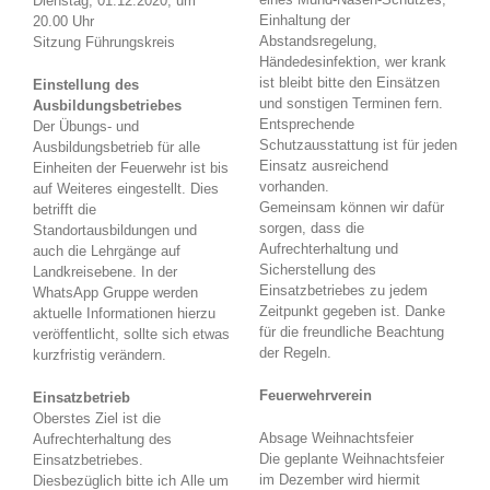
Dienstag, 01.12.2020, um
Einhaltung der
20.00 Uhr
Abstandsregelung,
Sitzung Führungskreis
Händedesinfektion, wer krank
ist bleibt bitte den Einsätzen
Einstellung des
und sonstigen Terminen fern.
Ausbildungsbetriebes
Entsprechende
Der Übungs- und
Schutzausstattung ist für jeden
Ausbildungsbetrieb für alle
Einsatz ausreichend
Einheiten der Feuerwehr ist bis
vorhanden.
auf Weiteres eingestellt. Dies
Gemeinsam können wir dafür
betrifft die
sorgen, dass die
Standortausbildungen und
Aufrechterhaltung und
auch die Lehrgänge auf
Sicherstellung des
Landkreisebene. In der
Einsatzbetriebes zu jedem
WhatsApp Gruppe werden
Zeitpunkt gegeben ist. Danke
aktuelle Informationen hierzu
für die freundliche Beachtung
veröffentlicht, sollte sich etwas
der Regeln.
kurzfristig verändern.
Feuerwehrverein
Einsatzbetrieb
Oberstes Ziel ist die
Absage Weihnachtsfeier
Aufrechterhaltung des
Die geplante Weihnachtsfeier
Einsatzbetriebes.
im Dezember wird hiermit
Diesbezüglich bitte ich Alle um