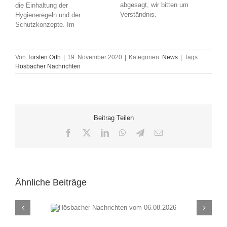
abgesagt, wir bitten um
die Einhaltung der
Verständnis.
Hygieneregeln und der
Schutzkonzepte. Im
Von
Torsten Orth
|
19. November 2020
|
Kategorien:
News
|
Tags:
Hösbacher Nachrichten
Beitrag Teilen
Facebook
X
LinkedIn
WhatsApp
Telegram
E-
Mail
Ähnliche Beiträge
chten vom
Hösbacher Nachrich
26
30.07.2026