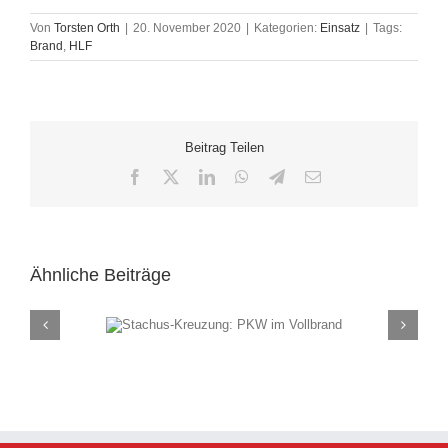
Von
Torsten Orth
|
20. November 2020
|
Kategorien:
Einsatz
|
Tags:
Brand
,
HLF
Beitrag Teilen
Facebook
X
LinkedIn
WhatsApp
Telegram
E-
Mail
Ähnliche Beiträge
ung: PKW im
Rauch
and
(F