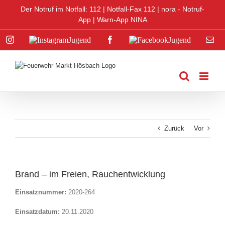
Zum
Der Notruf im Notfall: 112 |
Notfall-Fax 112
|
nora - Notruf-
Inhalt
App
|
Warn-App NINA
springen
Instagram
Instagram
Facebook
Facebook
E-
Jugend
Jugend
Mai
Zurück
Vor
Brand – im Freien, Rauchentwicklung
Einsatznummer:
2020-264
Einsatzdatum:
20.11.2020