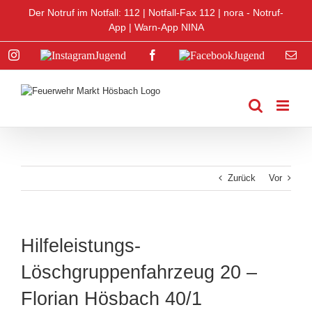
Zum
Der Notruf im Notfall: 112 |
Notfall-Fax 112
|
nora - Notruf-
Inhalt
App
|
Warn-App NINA
springen
Instagram
Instagram
Facebook
Facebook
E-
Jugend
Jugend
Mai
Zurück
Vor
Hilfeleistungs-
Löschgruppenfahrzeug 20 –
Florian Hösbach 40/1