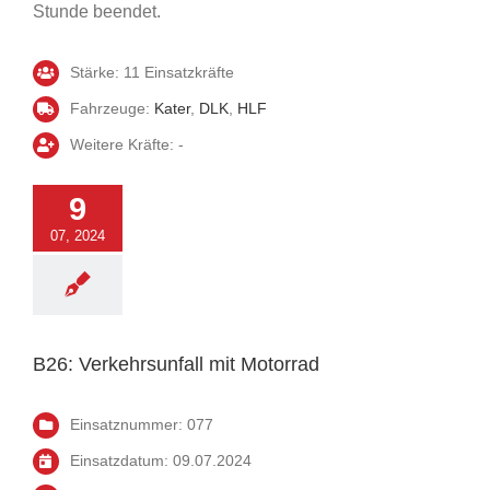
Stunde beendet.
Stärke: 11 Einsatzkräfte
Fahrzeuge:
Kater
,
DLK
,
HLF
Weitere Kräfte: -
9
07, 2024
rkehrsunfall mit
Motorrad
Einsatz
B26: Verkehrsunfall mit Motorrad
Einsatznummer: 077
Einsatzdatum: 09.07.2024