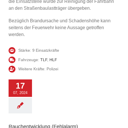
die Einsatzstelle wurde zur Reinigung der Fahrbahn
an den Straßenbaulastträger übergeben.
Bezüglich Brandursache und Schadenshöhe kann
seitens der Feuerwehr keine Aussage getroffen
werden.
Stärke: 9 Einsatzkräfte
Fahrzeuge:
TLF
,
HLF
Weitere Kräfte: Polizei
17
07, 2024
hentwicklung
Fehlalarm)
Einsatz
Rauchentwicklung (Fehlalarm)