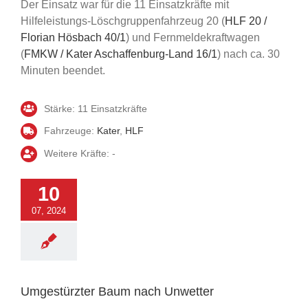
Der Einsatz war für die 11 Einsatzkräfte mit
Hilfeleistungs-Löschgruppenfahrzeug 20 (
HLF 20 /
Florian Hösbach 40/1
) und Fernmeldekraftwagen
(
FMKW / Kater Aschaffenburg-Land 16/1
) nach ca. 30
Minuten beendet.
Stärke: 11 Einsatzkräfte
Fahrzeuge:
Kater
,
HLF
Weitere Kräfte: -
10
07, 2024
rzter Baum nach
Unwetter
Einsatz
Umgestürzter Baum nach Unwetter