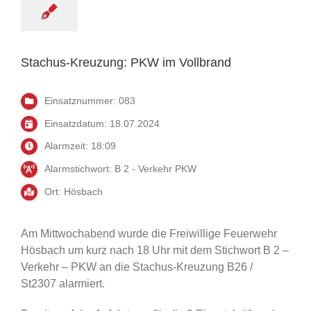
m Vollbrand
Einsatz
Stachus-Kreuzung: PKW im Vollbrand
Einsatznummer: 083
Einsatzdatum: 18.07.2024
Alarmzeit: 18:09
Alarmstichwort: B 2 - Verkehr PKW
Ort: Hösbach
Am Mittwochabend wurde die Freiwillige Feuerwehr
Hösbach um kurz nach 18 Uhr mit dem Stichwort B 2 –
Verkehr – PKW an die Stachus-Kreuzung B26 /
St2307 alarmiert.