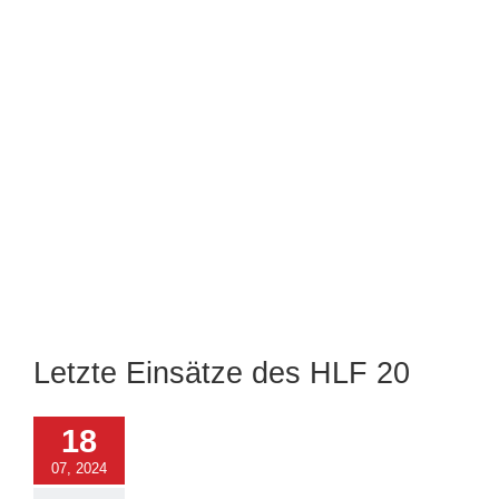
Letzte Einsätze des HLF 20
18
07, 2024
s-Kreuzung: PKW