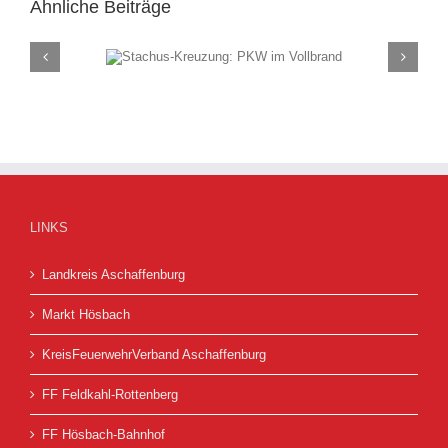
Ähnliche Beiträge
ung: PKW im
Rauch
and
(F
LINKS
Landkreis Aschaffenburg
Markt Hösbach
KreisFeuerwehrVerband Aschaffenburg
FF Feldkahl-Rottenberg
FF Hösbach-Bahnhof