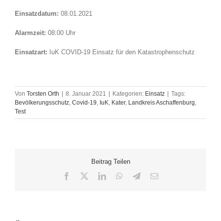
Einsatzdatum:
08.01.2021
Alarmzeit:
08:00 Uhr
Einsatzart:
IuK COVID-19 Einsatz für den Katastrophenschutz
Von
Torsten Orth
|
8. Januar 2021
|
Kategorien:
Einsatz
|
Tags:
Bevölkerungsschutz
,
Covid-19
,
IuK
,
Kater
,
Landkreis Aschaffenburg
,
Test
Beitrag Teilen
Facebook
X
LinkedIn
WhatsApp
Telegram
E-
Mail