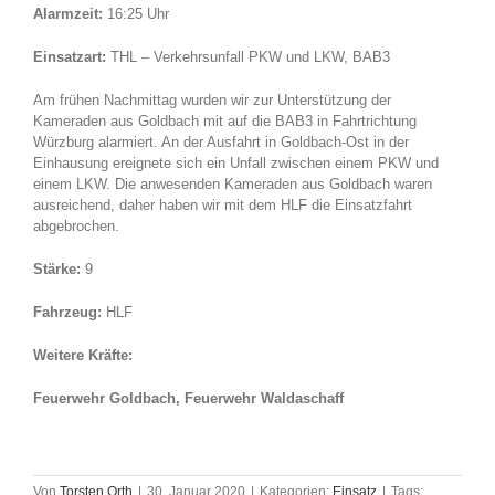
Alarmzeit:
16:25 Uhr
Einsatzart:
THL – Verkehrsunfall PKW und LKW, BAB3
Am frühen Nachmittag wurden wir zur Unterstützung der
Kameraden aus Goldbach mit auf die BAB3 in Fahrtrichtung
Würzburg alarmiert. An der Ausfahrt in Goldbach-Ost in der
Einhausung ereignete sich ein Unfall zwischen einem PKW und
einem LKW. Die anwesenden Kameraden aus Goldbach waren
ausreichend, daher haben wir mit dem HLF die Einsatzfahrt
abgebrochen.
Stärke:
9
Fahrzeug:
HLF
Weitere Kräfte:
Feuerwehr Goldbach, Feuerwehr Waldaschaff
Von
Torsten Orth
|
30. Januar 2020
|
Kategorien:
Einsatz
|
Tags: