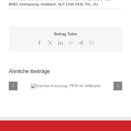
BAB3
,
Einhausung
,
Goldbach
,
HLF
,
LKW
,
PKW
,
THL
,
VU
Beitrag Teilen
Facebook
X
LinkedIn
WhatsApp
Telegram
E-
Mail
Ähnliche Beiträge
ung: PKW im
Rauch
and
(F