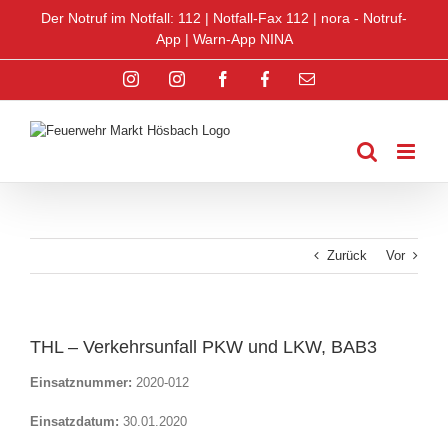
Zum
Der Notruf im Notfall: 112 |
Notfall-Fax 112
|
nora - Notruf-
Inhalt
App
|
Warn-App NINA
springen
Instagram
Instagram
Facebook
Facebook
E-
Jugend
Jugend
Mail
Zurück
Vor
THL – Verkehrsunfall PKW und LKW, BAB3
Einsatznummer:
2020-012
Einsatzdatum:
30.01.2020