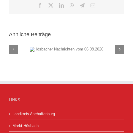
Facebook
X
LinkedIn
WhatsApp
Telegram
E-
Mail
Ähnliche Beiträge
chten vom
Hösbacher Nachrich
26
30.07.2026
LINKS
Landkreis Aschaffenburg
Markt Hösbach