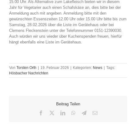
15.00 Uhr. Als Alternative zum Lakefleisch bieten wir in diesem
Jahr für Vegetarier auch einen Schafskäse an, dies bitte bei der
Anmeldung auch mit angeben. Anmeldung bitte mit den
gewünschten Essenszeiten 12.00 Uhr oder 15.00 Uhr bitte bis zum
Samstag, 28.02.2026 über die Liste im Gerätehaus oder bei
Clemens Fleckenstein unter der Telefonnummer 0151-12390030.
Auch würden wir uns wieder über Kuchenspenden freuen, hierfür
hängt ebenfalls eine Liste im Gerätehaus.
Von
Torsten Orth
|
19. Februar 2026
|
Kategorien:
News
|
Tags:
Hösbacher Nachrichten
Beitrag Teilen
Facebook
X
LinkedIn
WhatsApp
Telegram
E-
Mail