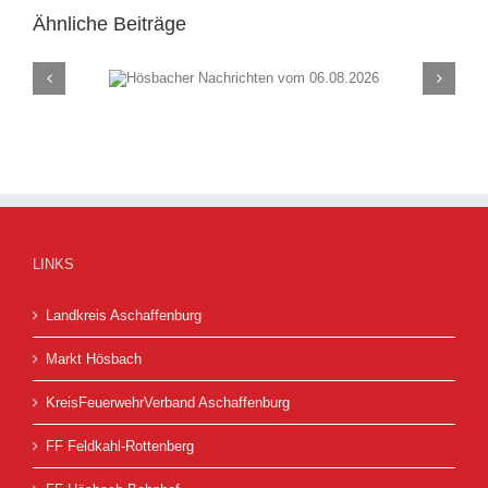
Ähnliche Beiträge
chten vom
Hösbacher Nachrich
26
30.07.2026
LINKS
Landkreis Aschaffenburg
Markt Hösbach
KreisFeuerwehrVerband Aschaffenburg
FF Feldkahl-Rottenberg