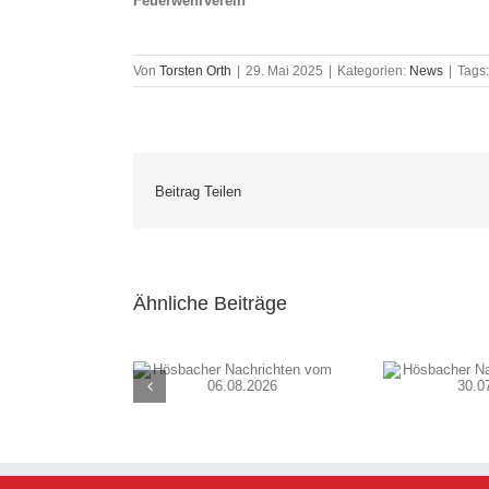
Feuerwehrverein
Von
Torsten Orth
|
29. Mai 2025
|
Kategorien:
News
|
Tags
Beitrag Teilen
Ähnliche Beiträge
cher Nachrichten
Hösbacher Nachrichten
Hösb
m 06.08.2026
vom 30.07.2026
v