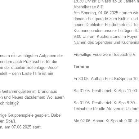
18.30 Uhr ist Einlass ab 18 Jahren 
Abendkasse 8 €.
Am Sonntag, 01.06.2025 starten wir 
danach Festparade zum Kultur- und
neuen Drehleiter, Festbetrieb mit T
Kuchenspenden unserer fleißigen Bä
9.00 Uhr am Kuchenstand im Foyer d
Namen des Spenders und Kuchenname
!
Freiwillige Feuerwehr Hösbach e.V.
nsam die wichtigsten Aufgaben der
sondern auch Praktisches für die
Termine
n der stabilen Seitenlage. Jeder
delt – denn Erste Hilfe ist ein
Fr 30.05. Aufbau Fest KuSpo ab 10.
Sa 31.05. Festbetrieb KuSpo 11.00 
n Gefahrenquellen im Brandhaus
ngen und Neues dazulernen: Wo lauern
So 01.06. Festbetrieb KuSpo 9.30 –
h richtig?
Teilnahme für alle Aktiven in Uniform 
ge Gruppenspiele gespielt. Dabei
Mo 02.06. Abbau KuSpo ab 9.00 Uh
esen Spaß.
n, am 07.06.2025 statt.