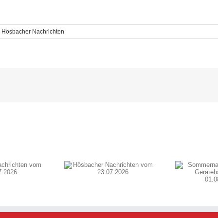
:
Hösbacher Nachrichten
Sommernachtszauber
acher Nachrichten
Hö
am Gerätehaus Hösbach
om 23.07.2026
01.08.2026