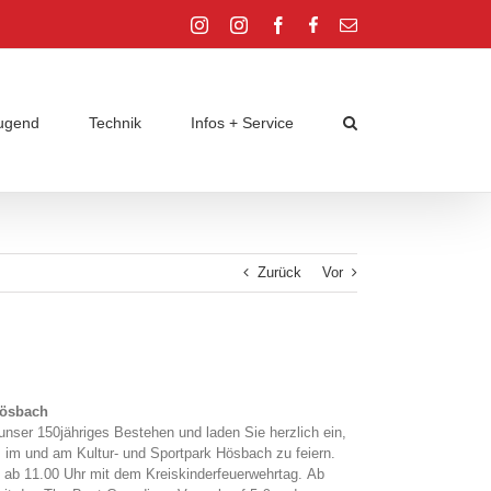
Instagram
Instagram
Facebook
Facebook
E-
Jugend
Jugend
Mail
ugend
Technik
Infos + Service
Zurück
Vor
Hösbach
unser 150jähriges Bestehen und laden Sie herzlich ein,
im und am Kultur- und Sportpark Hösbach zu feiern.
ab 11.00 Uhr mit dem Kreiskinderfeuerwehrtag. Ab