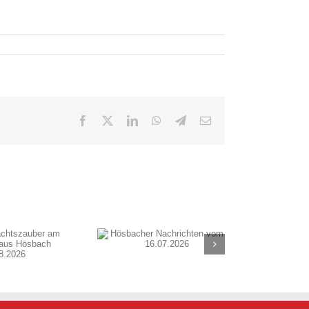
Facebook
X
LinkedIn
WhatsApp
Telegram
E-
Mail
sbacher Nachrichten
vom 16.07.2026