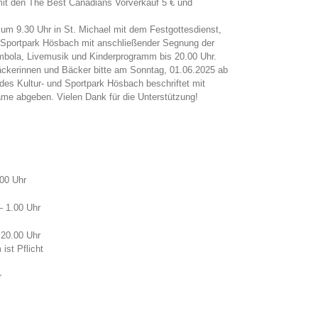
mit den The Best Canadians Vorverkauf 5 € und
um 9.30 Uhr in St. Michael mit dem Festgottesdienst,
 Sportpark Hösbach mit anschließender Segnung der
ombola, Livemusik und Kinderprogramm bis 20.00 Uhr.
ckerinnen und Bäcker bitte am Sonntag, 01.06.2025 ab
es Kultur- und Sportpark Hösbach beschriftet mit
 abgeben. Vielen Dank für die Unterstützung!
00 Uhr
– 1.00 Uhr
 20.00 Uhr
ist Pflicht
r