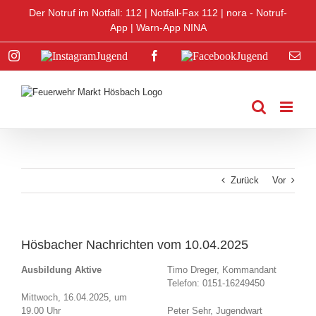
Zum
Der Notruf im Notfall: 112 |
Notfall-Fax 112
|
nora - Notruf-
Inhalt
App
|
Warn-App NINA
springen
Instagram
Instagram
Facebook
Facebook
E-
Jugend
Jugend
Mai
Zurück
Vor
Hösbacher Nachrichten vom 10.04.2025
Ausbildung Aktive
Timo Dreger, Kommandant
Telefon: 0151-16249450
Mittwoch, 16.04.2025, um
19.00 Uhr
Peter Sehr, Jugendwart