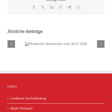
Facebook
X
LinkedIn
WhatsApp
Telegram
E-
Mail
Ähnliche Beiträge
chten vom
Hösbacher Nachrich
26
23.07.2026
LINKS
Landkreis Aschaffenburg
Markt Hösbach