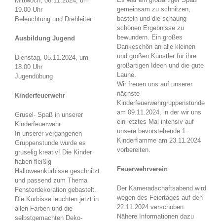
Mittwoch, 06.11.2024, um
gemeinsam zu schnitzen,
19.00 Uhr
basteln und die schaurig-
Beleuchtung und Drehleiter
schönen Ergebnisse zu
bewundern. Ein großes
Ausbildung Jugend
Dankeschön an alle kleinen
und großen Künstler für ihre
Dienstag, 05.11.2024, um
großartigen Ideen und die gute
18.00 Uhr
Laune.
Jugendübung
Wir freuen uns auf unserer
nächste
Kinderfeuerwehr
Kinderfeuerwehrgruppenstunde
am 09.11.2024, in der wir uns
Grusel- Spaß in unserer
ein letztes Mal intensiv auf
Kinderfeuerwehr
unsere bevorstehende 1.
In unserer vergangenen
Kinderflamme am 23.11.2024
Gruppenstunde wurde es
vorbereiten.
gruselig kreativ! Die Kinder
haben fleißig
Feuerwehrverein
Halloweenkürbisse geschnitzt
und passend zum Thema
Der Kameradschaftsabend wird
Fensterdekoration gebastelt.
wegen des Feiertages auf den
Die Kürbisse leuchten jetzt in
22.11.2024 verschoben.
allen Farben und die
Nähere Informationen dazu
selbstgemachten Deko-