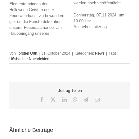
werden noch veröffentlicht.
Elemente bringen den
Halloween-Geist in unser
Donnerstag, 07.11.2024, um
Feuerwehrhaus. Zu bewundern
19.00 Uhr
gibt es die Fensterdekoration
Ausschusssitzung
unserer Feuersalamander am
Haupteingang unseres
Von
Torsten Orth
|
31. Oktober 2024
|
Kategorien:
News
|
Tags:
Hösbacher Nachrichten
Beitrag Teilen
Facebook
X
LinkedIn
WhatsApp
Telegram
E-
Mail
Ähnliche Beiträge