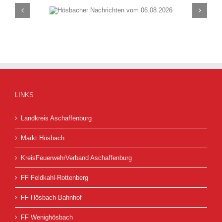
chten vom
Hösbacher Nachrich
26
30.07.2026
LINKS
Landkreis Aschaffenburg
Markt Hösbach
KreisFeuerwehrVerband Aschaffenburg
FF Feldkahl-Rottenberg
FF Hösbach-Bahnhof
FF Wenighösbach