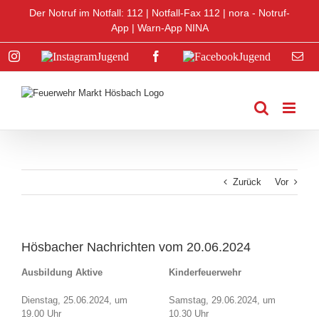
Zum
Der Notruf im Notfall: 112 |
Notfall-Fax 112
|
nora - Notruf-
Inhalt
App
|
Warn-App NINA
springen
Instagram
Instagram
Facebook
Facebook
E-
Jugend
Jugend
Mai
Zurück
Vor
Hösbacher Nachrichten vom 20.06.2024
Ausbildung Aktive
Kinderfeuerwehr
Dienstag, 25.06.2024, um
Samstag, 29.06.2024, um
19.00 Uhr
10.30 Uhr