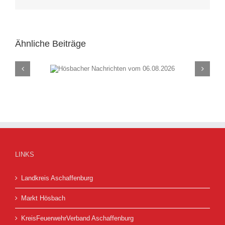
Mail
Ähnliche Beiträge
chten vom
Hösbacher Nachrich
26
30.07.2026
LINKS
Landkreis Aschaffenburg
Markt Hösbach
KreisFeuerwehrVerband Aschaffenburg