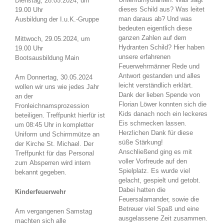
Dienstag, 28.05.2024, um
dieses Schild aus? Was leitet
19.00 Uhr
man daraus ab? Und was
Ausbildung der I.u.K.-Gruppe
bedeuten eigentlich diese
ganzen Zahlen auf dem
Mittwoch, 29.05.2024, um
Hydranten Schild? Hier haben
19.00 Uhr
unsere erfahrenen
Bootsausbildung Main
Feuerwehrmänner Rede und
Antwort gestanden und alles
Am Donnertag, 30.05.2024
leicht verständlich erklärt.
wollen wir uns wie jedes Jahr
Dank der lieben Spende von
an der
Florian Löwer konnten sich die
Fronleichnamsprozession
Kids danach noch ein leckeres
beteiligen. Treffpunkt hierfür ist
Eis schmecken lassen.
um 08:45 Uhr in kompletter
Herzlichen Dank für diese
Uniform und Schirmmütze an
süße Stärkung!
der Kirche St. Michael. Der
Anschließend ging es mit
Treffpunkt für das Personal
voller Vorfreude auf den
zum Absperren wird intern
Spielplatz. Es wurde viel
bekannt gegeben.
gelacht, gespielt und getobt.
Dabei hatten die
Kinderfeuerwehr
Feuersalamander, sowie die
Betreuer viel Spaß und eine
Am vergangenen Samstag
ausgelassene Zeit zusammen.
machten sich alle