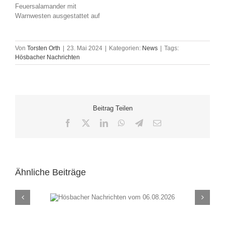
Feuersalamander mit
Warnwesten ausgestattet auf
Von
Torsten Orth
|
23. Mai 2024
|
Kategorien:
News
|
Tags:
Hösbacher Nachrichten
Beitrag Teilen
Facebook
X
LinkedIn
WhatsApp
Telegram
E-
Mail
Ähnliche Beiträge
chten vom
Hösbacher Nachrich
26
30.07.2026