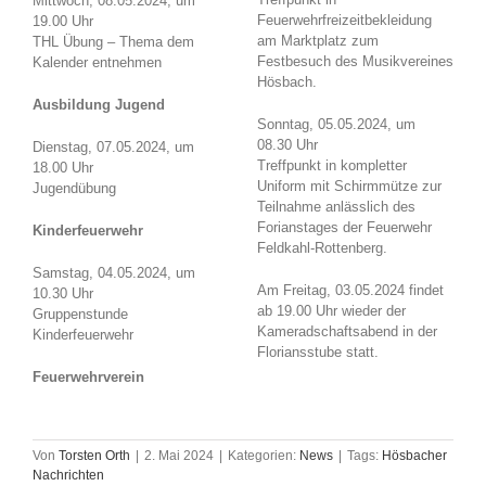
Mittwoch, 08.05.2024, um
Feuerwehrfreizeitbekleidung
19.00 Uhr
am Marktplatz zum
THL Übung – Thema dem
Festbesuch des Musikvereines
Kalender entnehmen
Hösbach.
Ausbildung Jugend
Sonntag, 05.05.2024, um
08.30 Uhr
Dienstag, 07.05.2024, um
Treffpunkt in kompletter
18.00 Uhr
Uniform mit Schirmmütze zur
Jugendübung
Teilnahme anlässlich des
Forianstages der Feuerwehr
Kinderfeuerwehr
Feldkahl-Rottenberg.
Samstag, 04.05.2024, um
Am Freitag, 03.05.2024 findet
10.30 Uhr
ab 19.00 Uhr wieder der
Gruppenstunde
Kameradschaftsabend in der
Kinderfeuerwehr
Floriansstube statt.
Feuerwehrverein
Von
Torsten Orth
|
2. Mai 2024
|
Kategorien:
News
|
Tags:
Hösbacher
Nachrichten