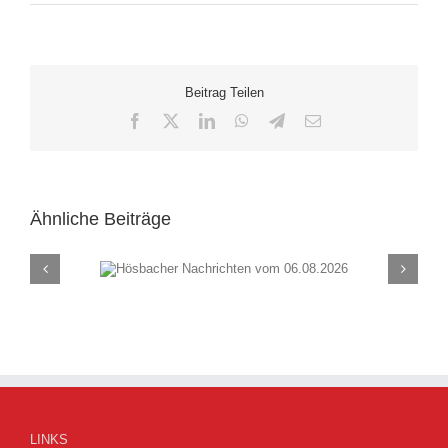
Beitrag Teilen
Facebook
X
LinkedIn
WhatsApp
Telegram
E-
Mail
Ähnliche Beiträge
chten vom
Hösbacher Nachrich
26
30.07.2026
LINKS