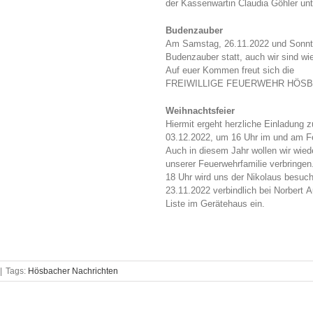
der Kassenwartin Claudia Göhler u
Budenzauber
Am Samstag, 26.11.2022 und Sonnta
Budenzauber statt, auch wir sind wi
Auf euer Kommen freut sich die
FREIWILLIGE FEUERWEHR HÖSBA
Weihnachtsfeier
Hiermit ergeht herzliche Einladung 
03.12.2022, um 16 Uhr im und am F
Auch in diesem Jahr wollen wir wied
unserer Feuerwehrfamilie verbringen
18 Uhr wird uns der Nikolaus besuc
23.11.2022 verbindlich bei Norbert A
Liste im Gerätehaus ein.
|
Tags:
Hösbacher Nachrichten