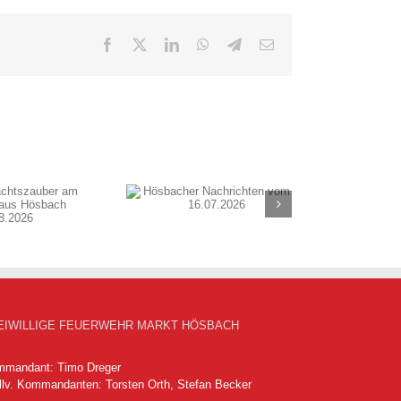
Facebook
X
LinkedIn
WhatsApp
Telegram
E-
Mail
sbacher Nachrichten
vom 16.07.2026
EIWILLIGE FEUERWEHR MARKT HÖSBACH
mandant: Timo Dreger
llv. Kommandanten: Torsten Orth, Stefan Becker