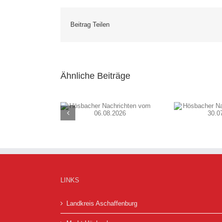
Beitrag Teilen
Ähnliche Beiträge
cher Nachrichten
Hösbacher Nachrichten
Hösb
m 06.08.2026
vom 30.07.2026
v
LINKS
Landkreis Aschaffenburg