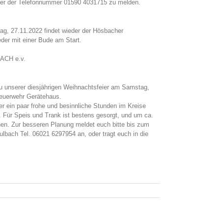
nter der Telefonnummer 01590 4031715 zu melden.
g, 27.11.2022 findet wieder der Hösbacher
eder mit einer Bude am Start.
CH e.v.
zu unserer diesjährigen Weihnachtsfeier am Samstag,
euerwehr Gerätehaus.
er ein paar frohe und besinnliche Stunden im Kreise
. Für Speis und Trank ist bestens gesorgt, und um ca.
hen. Zur besseren Planung meldet euch bitte bis zum
ulbach Tel. 06021 6297954 an, oder tragt euch in die