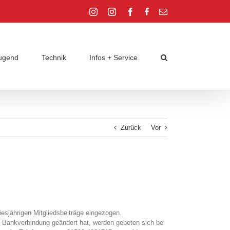
Instagram
Instagram
Facebook
Facebook
E-
Jugend
Jugend
Mail
ugend
Technik
Infos + Service
Zurück
Vor
esjährigen Mitgliedsbeiträge eingezogen.
ie Bankverbindung geändert hat, werden gebeten sich bei