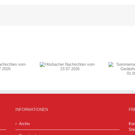
Sommernachtszauber
acher Nachrichten
Hö
am Gerätehaus Hösbach
om 23.07.2026
01.08.2026
INFORMATIONEN
FR
Archiv
Kom
Ste