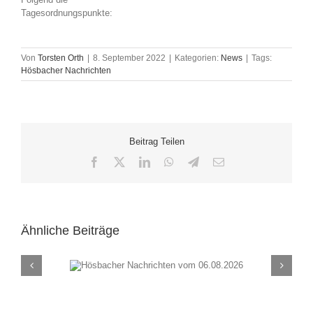
Tagesordnungspunkte:
Von
Torsten Orth
|
8. September 2022
|
Kategorien:
News
|
Tags:
Hösbacher Nachrichten
Beitrag Teilen
Facebook
X
LinkedIn
WhatsApp
Telegram
E-
Mail
Ähnliche Beiträge
chten vom
Hösbacher Nachrich
26
30.07.2026