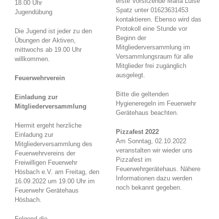
erste Vorsitzende Maria Luise
18.00 Uhr
Spatz unter 01623631453
Jugendübung
kontaktieren. Ebenso wird das
Protokoll eine Stunde vor
Die Jugend ist jeder zu den
Beginn der
Übungen der Aktiven,
Mitgliederversammlung im
mittwochs ab 19.00 Uhr
Versammlungsraum für alle
willkommen.
Mitglieder frei zugänglich
ausgelegt.
Feuerwehrverein
Bitte die geltenden
Einladung zur
Hygieneregeln im Feuerwehr
Mitgliederversammlung
Gerätehaus beachten.
Hiermit ergeht herzliche
Pizzafest 2022
Einladung zur
Am Sonntag, 02.10.2022
Mitgliederversammlung des
veranstalten wir wieder uns
Feuerwehrvereins der
Pizzafest im
Freiwilligen Feuerwehr
Feuerwehrgerätehaus. Nähere
Hösbach e.V. am Freitag, den
Informationen dazu werden
16.09.2022 um 19.00 Uhr im
noch bekannt gegeben.
Feuerwehr Gerätehaus
Hösbach.
Folgend die