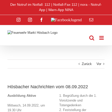
Zum
Der Notruf im Notfall: 112 |
Notfall-Fax 112
|
nora - Notruf-
Inhalt
App
|
Warn-App NINA
springen
Instagram
Instagram
Facebook
Facebook
E-
Jugend
Jugend
Mail
Zurück
Vor
Hösbacher Nachrichten vom 08.09.2022
Ausbildung Aktive
1. Begrüßung durch die 1.
Vorsitzende und
Totengedenken
Mittwoch, 14.09.2022, um
2. Feststellung der
19.30 Uhr