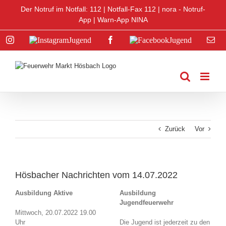
Zum
Der Notruf im Notfall: 112 |
Notfall-Fax 112
|
nora - Notruf-
Inhalt
App
|
Warn-App NINA
springen
Instagram
Instagram
Facebook
Facebook
E-
Jugend
Jugend
Mai
Zurück
Vor
Hösbacher Nachrichten vom 14.07.2022
Ausbildung Aktive
Ausbildung
Jugendfeuerwehr
Mittwoch, 20.07.2022 19.00
Uhr
Die Jugend ist jederzeit zu den