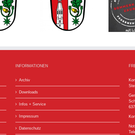
Sommernachtszauber
acher Nachrichten
Hö
am Gerätehaus Hösbach
om 23.07.2026
01.08.2026
INFORMATIONEN
FR
Archiv
Kom
Ste
Downloads
Ger
Sch
Infos + Service
63
Impressum
Kon
Not
Datenschutz
Tel