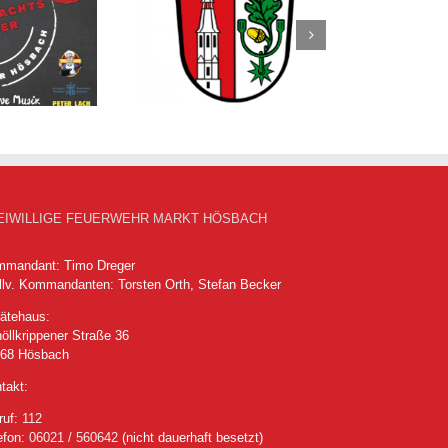
sbacher Nachrichten
vom 16.07.2026
EIWILLIGE FEUERWEHR MARKT HÖSBACH
mandant: Timo Dreger
llv. Kommandanten: Torsten Orth, Stefan Becker
ätehaus:
öllkrippener Straße 36
768 Hösbach
takt:
ruf:
112
efon:
06021 / 560642
(nicht dauerhaft besetzt)