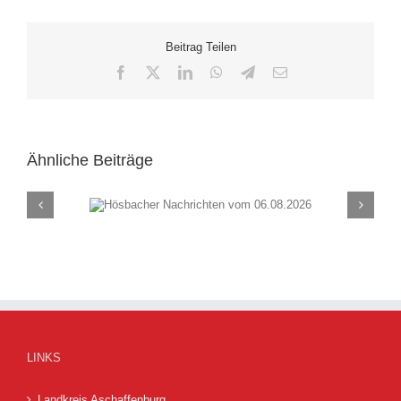
Beitrag Teilen
Facebook
X
LinkedIn
WhatsApp
Telegram
E-
Mail
Ähnliche Beiträge
chten vom
Hösbacher Nachrich
26
30.07.2026
LINKS
Landkreis Aschaffenburg