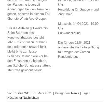
Mittwoch, 07.04.2021, 19.00
der Pandemie jederzeit
Uhr
Änderungen bei den Terminen
Fortbildung für Gruppen- und
geben, näheres in diesem Fall
Zugführer
über die WhatsApp Gruppe.
Mittwoch, 14.04.2021, 19.00
Für die Aktiven gilt weiterhin:
Uhr
Beim Betreten des
Funkausbildung
Feuerwehrhauses besteht
MNS-Pflicht, wenn ihr krank
Die für den 02.04.2021
seid oder euch unwohl fühlt,
angesetzte Karfreitagsübung
bleibt bitte zu Hause.
fällt wegen der Corona
Gleiches ist nach wie vor bei
Pandemie aus.
den Einsätzen zu beachten,
zusätzliche Schutzausstattung
steht wie gewohnt bereit.
Von
Torsten Orth
|
31. März 2021
|
Kategorien:
News
|
Tags:
Hösbacher Nachrichten