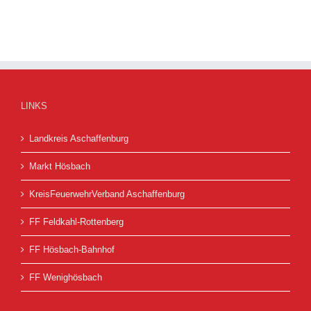
26
30.07.2026
LINKS
Landkreis Aschaffenburg
Markt Hösbach
KreisFeuerwehrVerband Aschaffenburg
FF Feldkahl-Rottenberg
FF Hösbach-Bahnhof
FF Wenighösbach