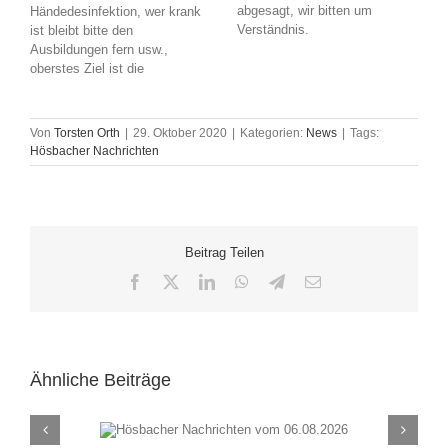
abgesagt, wir bitten um
Händedesinfektion, wer krank
Verständnis.
ist bleibt bitte den
Ausbildungen fern usw.,
oberstes Ziel ist die
Von
Torsten Orth
|
29. Oktober 2020
|
Kategorien:
News
|
Tags:
Hösbacher Nachrichten
Beitrag Teilen
Facebook
X
LinkedIn
WhatsApp
Telegram
E-
Mail
Ähnliche Beiträge
chten vom
Hösbacher Nachrich