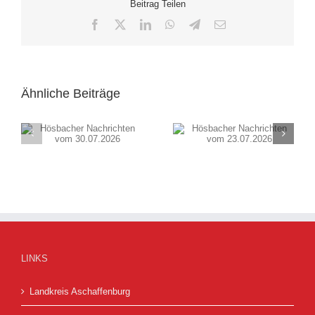
Beitrag Teilen
Facebook
X
LinkedIn
WhatsApp
Telegram
E-
Mail
Ähnliche Beiträge
Hösbacher
Sommernachtszauber
Nachrichten vom
am Gerätehaus
23.07.2026
Hösbach 01.08.2026
LINKS
Landkreis Aschaffenburg