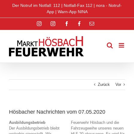
Zum
Der Notruf im Notfall: 112 |
Notfall-Fax 112
|
nora - Notruf-
Inhalt
App
|
Warn-App NINA
springen
Instagram
Instagram
Facebook
Facebook
E-
Jugend
Jugend
Mail
Zurück
Vor
Hösbacher Nachrichten vom 07.05.2020
Ausbildungsbetrieb
Feuerwehr Hösbach und die
Der Ausbildungsbetrieb bleibt
Fahrzeugweihe unseres neuen
weiterhin eingestellt. Wir
HLF 20 abzusagen. Es wird für