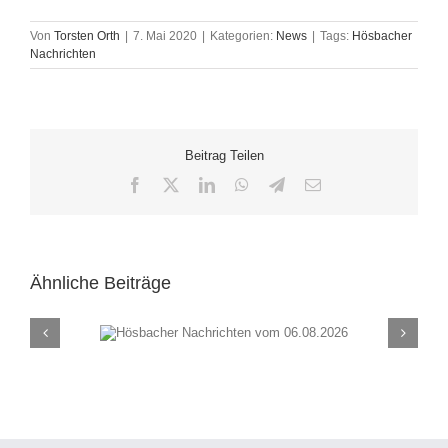
Von
Torsten Orth
|
7. Mai 2020
|
Kategorien:
News
|
Tags:
Hösbacher
Nachrichten
Beitrag Teilen
Facebook
X
LinkedIn
WhatsApp
Telegram
E-
Mail
Ähnliche Beiträge
chten vom
Hösbacher Nachrich
26
30.07.2026