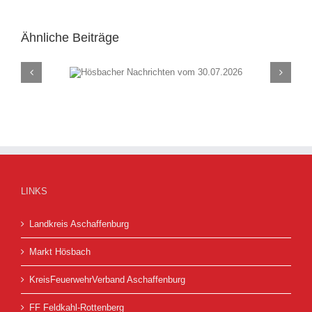
Ähnliche Beiträge
chten vom
Hösbacher Nachrich
26
23.07.2026
LINKS
Landkreis Aschaffenburg
Markt Hösbach
KreisFeuerwehrVerband Aschaffenburg
FF Feldkahl-Rottenberg