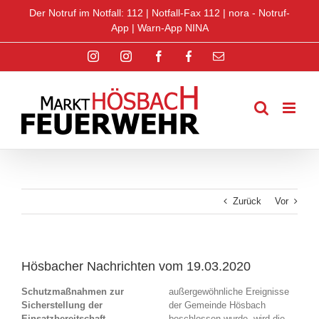
Zum
Der Notruf im Notfall: 112 |
Notfall-Fax 112
|
nora - Notruf-
Inhalt
App
|
Warn-App NINA
springen
Instagram
Instagram
Facebook
Facebook
E-
Jugend
Jugend
Mail
Zurück
Vor
Hösbacher Nachrichten vom 19.03.2020
Schutzmaßnahmen zur
außergewöhnliche Ereignisse
Sicherstellung der
der Gemeinde Hösbach
Einsatzbereitschaft
beschlossen wurde, wird die