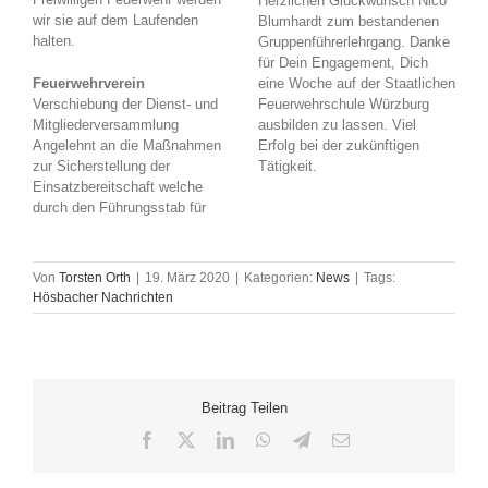
Herzlichen Glückwunsch Nico
wir sie auf dem Laufenden
Blumhardt zum bestandenen
halten.
Gruppenführerlehrgang. Danke
für Dein Engagement, Dich
Feuerwehrverein
eine Woche auf der Staatlichen
Verschiebung der Dienst- und
Feuerwehrschule Würzburg
Mitgliederversammlung
ausbilden zu lassen. Viel
Angelehnt an die Maßnahmen
Erfolg bei der zukünftigen
zur Sicherstellung der
Tätigkeit.
Einsatzbereitschaft welche
durch den Führungsstab für
Von
Torsten Orth
|
19. März 2020
|
Kategorien:
News
|
Tags:
Hösbacher Nachrichten
Beitrag Teilen
Facebook
X
LinkedIn
WhatsApp
Telegram
E-
Mail