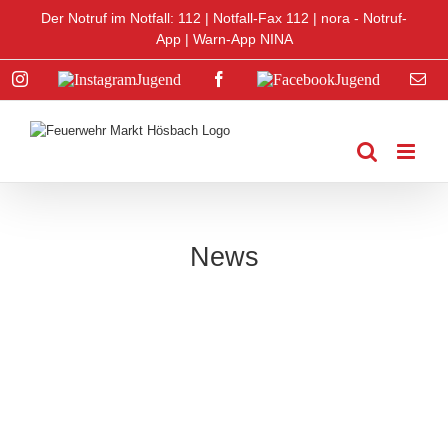
Zum
Der Notruf im Notfall: 112 |
Notfall-Fax 112
|
nora - Notruf-
Inhalt
App
|
Warn-App NINA
springen
Instagram
Instagram
Facebook
Facebook
E-
Jugend
Jugend
Mai
News