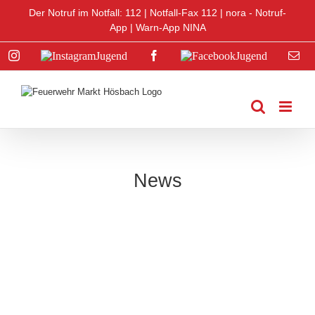
Zum
Der Notruf im Notfall: 112 |
Notfall-Fax 112
|
nora - Notruf-
Inhalt
App
|
Warn-App NINA
springen
Instagram
Instagram
Facebook
Facebook
E-
Jugend
Jugend
Mai
News