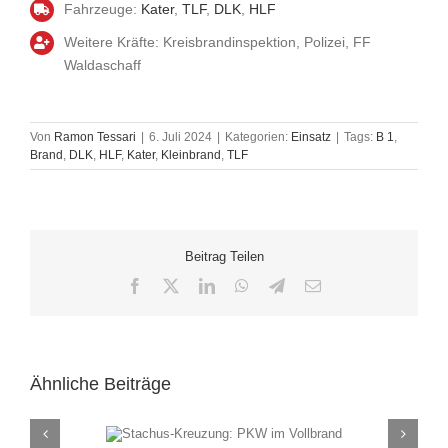
Fahrzeuge:
Kater
,
TLF
,
DLK
,
HLF
Weitere Kräfte: Kreisbrandinspektion, Polizei, FF
Waldaschaff
Von
Ramon Tessari
|
6. Juli 2024
|
Kategorien:
Einsatz
|
Tags:
B 1
,
Brand
,
DLK
,
HLF
,
Kater
,
Kleinbrand
,
TLF
Beitrag Teilen
Facebook
X
LinkedIn
WhatsApp
Telegram
E-
Mail
Ähnliche Beiträge
ung: PKW im
Rauch