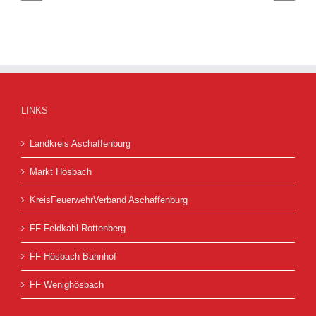
and
(F
LINKS
Landkreis Aschaffenburg
Markt Hösbach
KreisFeuerwehrVerband Aschaffenburg
FF Feldkahl-Rottenberg
FF Hösbach-Bahnhof
FF Wenighösbach