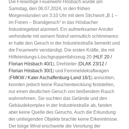
Die Freiwillige Feuerwehr Hösbach wurde am
Samstag, den 06.07.2024, in den frühen
Morgenstunden um 3:10 Uhr mit dem Stichwort „B 1 –
im Freien – Brandgeruch“ in das Hösbacher
Industriegebiet alarmiert. Ein aufmerksamer Anrufer
verhinderte mit seinem Notruf vermutlich schlimmeres:
er hatte den Geruch in der Industriestraße bemerkt und
die Feuerwehr verständigt. Die ersten Kräfte, die mit
Hilfeleistungs-Löschgruppenfahrzeug 20 (
HLF 20 /
Florian Hösbach 40/1
), Drehleiter (
DLAK 23/12 /
Florian Hösbach 30/1
) und Fernmeldekraftwagen
(
FMKW / Kater Aschaffenburg-Land 16/1
) anrückten,
konnten jedoch keine Rauchentwicklung feststellen,
nur einen deutlichen Geruch von beißendem Rauch
wahrnehmen. Sie suchten das Gelände und den
Gebäudekomplex in der Industriestraße ab, fanden
aber keine Quelle des Geruchs. Auch die Erkundung
der umliegenden Objekte brachte keine Erkenntnisse.
Der böige Wind erschwerte die Verortung der