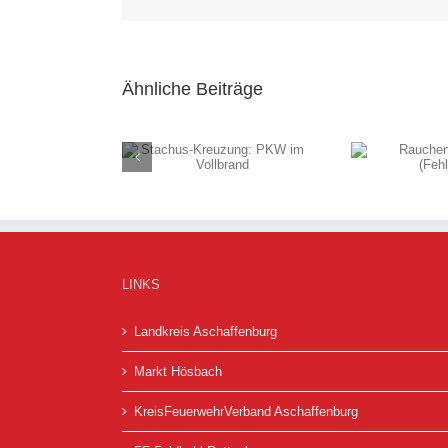
Ähnliche Beiträge
s-Kreuzung: PKW
Rauchentwicklung
Umge
im Vollbrand
(Fehlalarm)
LINKS
Landkreis Aschaffenburg
Markt Hösbach
KreisFeuerwehrVerband Aschaffenburg