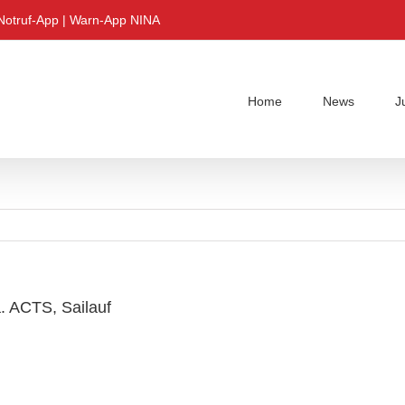
Notruf-App
|
Warn-App NINA
Home
News
J
 ACTS, Sailauf