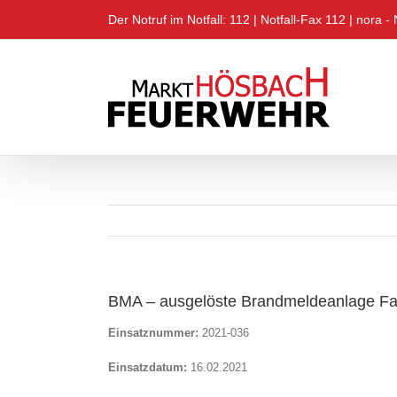
Zum
Der Notruf im Notfall: 112 |
Notfall-Fax 112
|
nora - 
Inhalt
springen
BMA – ausgelöste Brandmeldeanlage Fa.
Einsatznummer:
2021-036
Einsatzdatum:
16.02.2021