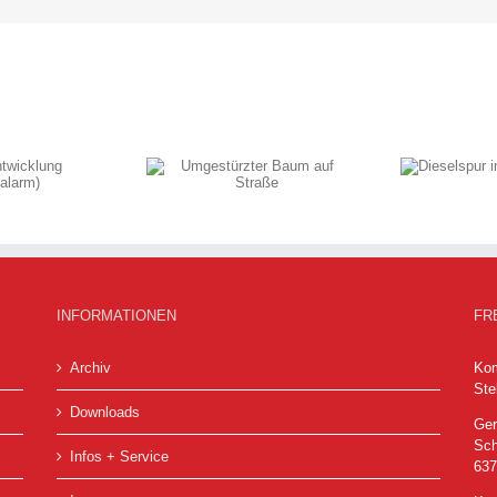
Dieselspur im
stürzter Baum auf
Industriegebiet
Straße
INFORMATIONEN
FR
Archiv
Kom
Ste
Downloads
Ger
Sch
Infos + Service
63