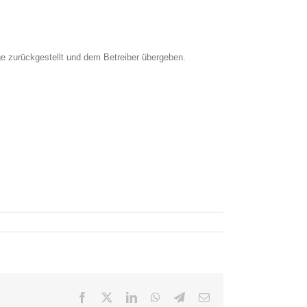
e zurückgestellt und dem Betreiber übergeben.
Facebook
X
LinkedIn
WhatsApp
Telegram
E-