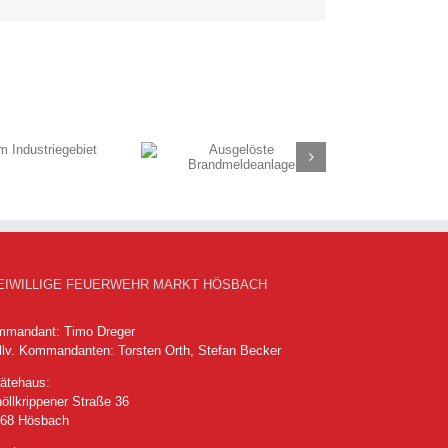
Mail
Ausgelöste
Brandmeldeanlage
EIWILLIGE FEUERWEHR MARKT HÖSBACH
mandant: Timo Dreger
llv. Kommandanten: Torsten Orth, Stefan Becker
ätehaus:
öllkrippener Straße 36
768 Hösbach