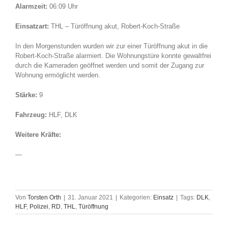
Alarmzeit:
06:09 Uhr
Einsatzart:
THL – Türöffnung akut, Robert-Koch-Straße
In den Morgenstunden wurden wir zur einer Türöffnung akut in die
Robert-Koch-Straße alarmiert. Die Wohnungstüre konnte gewaltfrei
durch die Kameraden geöffnet werden und somit der Zugang zur
Wohnung ermöglicht werden.
Stärke:
9
Fahrzeug:
HLF, DLK
Weitere Kräfte:
—
Von
Torsten Orth
|
31. Januar 2021
|
Kategorien:
Einsatz
|
Tags:
DLK
,
HLF
,
Polizei
,
RD
,
THL
,
Türöffnung