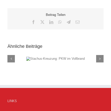
Beitrag Teilen
Facebook
X
LinkedIn
WhatsApp
Telegram
E-
Mail
Ähnliche Beiträge
ung: PKW im
Rauch
and
(F
LINKS