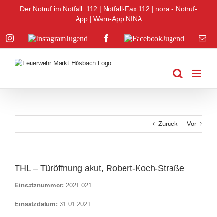
Zum
Der Notruf im Notfall: 112 |
Notfall-Fax 112
|
nora - Notruf-
Inhalt
App
|
Warn-App NINA
springen
Instagram
Instagram
Facebook
Facebook
E-
Jugend
Jugend
Mai
Zurück
Vor
THL – Türöffnung akut, Robert-Koch-Straße
Einsatznummer:
2021-021
Einsatzdatum:
31.01.2021