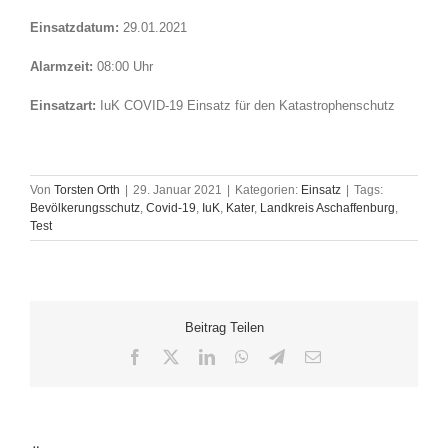
Einsatzdatum:
29.01.2021
Alarmzeit:
08:00 Uhr
Einsatzart:
IuK COVID-19 Einsatz für den Katastrophenschutz
Von
Torsten Orth
|
29. Januar 2021
|
Kategorien:
Einsatz
|
Tags:
Bevölkerungsschutz
,
Covid-19
,
IuK
,
Kater
,
Landkreis Aschaffenburg
,
Test
Beitrag Teilen
Facebook
X
LinkedIn
WhatsApp
Telegram
E-
Mail