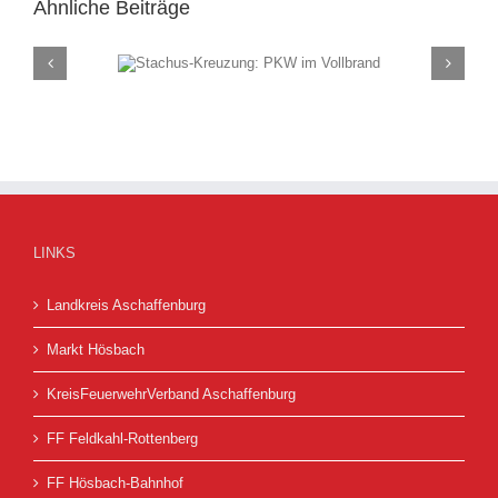
Ähnliche Beiträge
ung: PKW im
Rauch
and
(F
LINKS
Landkreis Aschaffenburg
Markt Hösbach
KreisFeuerwehrVerband Aschaffenburg
FF Feldkahl-Rottenberg
FF Hösbach-Bahnhof