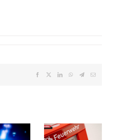
Facebook
X
LinkedIn
WhatsApp
Telegram
E-
Mail