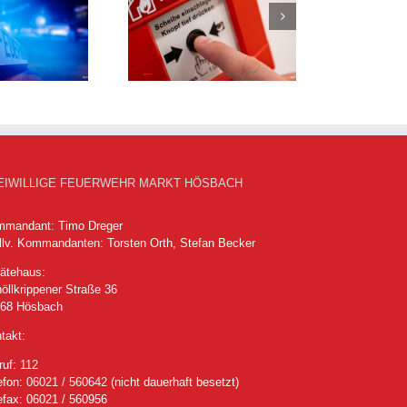
Ausgelöste
Brandmeldeanlage
EIWILLIGE FEUERWEHR MARKT HÖSBACH
mandant: Timo Dreger
llv. Kommandanten: Torsten Orth, Stefan Becker
ätehaus:
öllkrippener Straße 36
768 Hösbach
takt:
ruf:
112
efon:
06021 / 560642
(nicht dauerhaft besetzt)
efax: 06021 / 560956