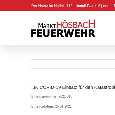
Zum
Der Notruf im Notfall: 112 |
Notfall-Fax 112
|
nora - 
Inhalt
springen
IuK COVID-19 Einsatz für den Katastro
Einsatznummer:
2021-015
Einsatzdatum:
25.01.2021