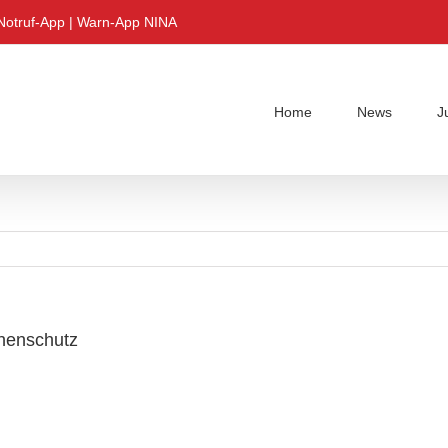
Notruf-App
|
Warn-App NINA
Home
News
J
phenschutz