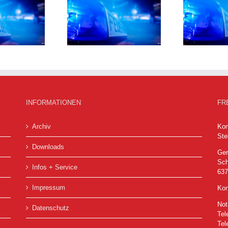
stürzter Baum auf
Dieselspur im
Straße
Industriegebiet
INFORMATIONEN
FR
Archiv
Kom
Ste
Downloads
Ger
Sch
Infos + Service
63
Impressum
Kon
Not
Datenschutz
Tel
Tel