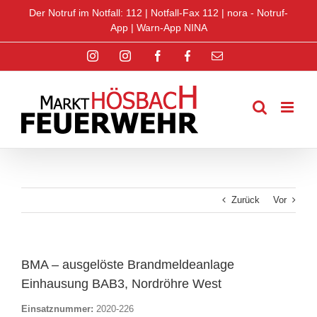
Zum
Der Notruf im Notfall: 112 |
Notfall-Fax 112
|
nora - Notruf-
Inhalt
App
|
Warn-App NINA
springen
Instagram
Instagram
Facebook
Facebook
E-
Jugend
Jugend
Mail
Zurück
Vor
BMA – ausgelöste Brandmeldeanlage
Einhausung BAB3, Nordröhre West
Einsatznummer:
2020-226