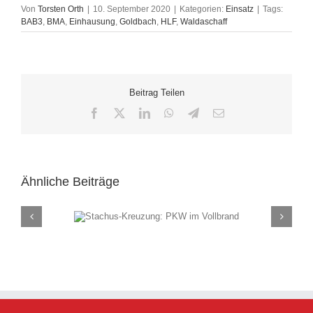
Von
Torsten Orth
|
10. September 2020
|
Kategorien:
Einsatz
|
Tags:
BAB3
,
BMA
,
Einhausung
,
Goldbach
,
HLF
,
Waldaschaff
Beitrag Teilen
Facebook
X
LinkedIn
WhatsApp
Telegram
E-
Mail
Ähnliche Beiträge
ung: PKW im
Rauch
and
(F