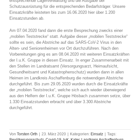
entsprechende Lagerverwaltung und die Ausgabe der
Schutzausrüstung für die entsprechenden Bedarfsträger. Unsere
Einsatzkräfte leisteten bis zum 16.06.2020 hier über 1.200
Einsatzstunden ab.
Am 07.04.2020 fand dann die erste Besprechung zwecks einer
„mobilen Teststrecke“ statt. Aufgabe dieser „mobilen Teststrecke“
sollte es sein, die Abstriche auf das SARS-CoV-2 Virus in den
Alten- und Seniorenheimen vor Ort durchzuführen. Nach den
Vorbereitungen ging es am 08.04.2020 mit weiteren Einsatzkräften
der I.u.K. Gruppe in diesen Einsatz. In enger Zusammenarbeit mit
den Stellen im Landratsamt (Versorgungsarzt, Heimaufsicht,
Gesundheitsamt und Katastrophenschutz) wurden dann in allen
Heimen im Landkreis Aschaffenburg die notwendigen Abstriche
durchgeführt. Bis zum 29.05.2020 wurden durch die Einsatzkräfte
der „mobilen Teststrecke“, welche sich auch wieder überwiegend
aus den Helfern der I.u.K. Gruppe Hösbach zusammen setze, über
1.330 Einsatzstunden erbracht und über 3.300 Abstriche
durchgeführt.
Von
Torsten Orth
|
23. März 2020
|
Kategorien:
Einsatz
|
Tags:
Bevölkerungsschutz
,
Covid-19
,
IuK
,
Kater
,
Landkreis Aschaffenburg
,