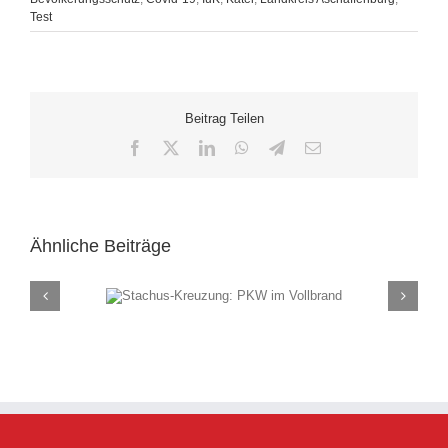
Test
Beitrag Teilen
Facebook
X
LinkedIn
WhatsApp
Telegram
E-
Mail
Ähnliche Beiträge
ung: PKW im
Rauch
and
(F