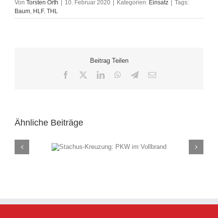
Von
Torsten Orth
|
10. Februar 2020
|
Kategorien:
Einsatz
|
Tags:
Baum
,
HLF
,
THL
Beitrag Teilen
Facebook
X
LinkedIn
WhatsApp
Telegram
E-
Mail
Ähnliche Beiträge
ung: PKW im
Rauch
and
(F