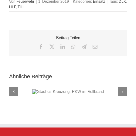
Von
Feuerwehr
|
1. Dezember 2019
|
Kategorien:
Einsatz
|
Tags:
DLK
,
HLF
,
THL
Beitrag Teilen
Facebook
X
LinkedIn
WhatsApp
Telegram
E-
Mail
Ähnliche Beiträge
ung: PKW im
Rauch
and
(F