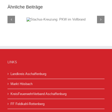
Ähnliche Beiträge
ung: PKW im
Rauch
and
(F
LINKS
Landkreis Aschaffenburg
Markt Hösbach
KreisFeuerwehrVerband Aschaffenburg
FF Feldkahl-Rottenberg