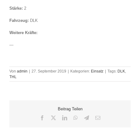
Stärke:
2
Fahrzeug:
DLK
Weitere Kräfte:
—
Von
admin
|
27. September 2019
|
Kategorien:
Einsatz
|
Tags:
DLK
,
THL
Beitrag Teilen
Facebook
X
LinkedIn
WhatsApp
Telegram
E-
Mail