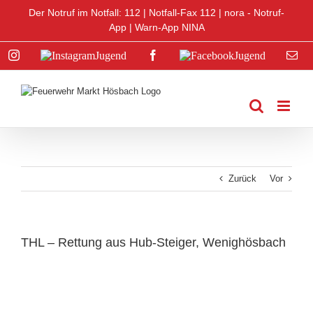
Zum
Der Notruf im Notfall: 112 |
Notfall-Fax 112
|
nora - Notruf-
Inhalt
App
|
Warn-App NINA
springen
Instagram
Instagram
Facebook
Facebook
E-
Jugend
Jugend
Mai
Zurück
Vor
THL – Rettung aus Hub-Steiger, Wenighösbach
Zeige
grösseres
Bild